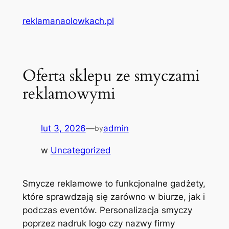
Przejdź
reklamanaolowkach.pl
do
treści
Oferta sklepu ze smyczami
reklamowymi
lut 3, 2026
—
admin
by
w
Uncategorized
Smycze reklamowe to funkcjonalne gadżety,
które sprawdzają się zarówno w biurze, jak i
podczas eventów. Personalizacja smyczy
poprzez nadruk logo czy nazwy firmy