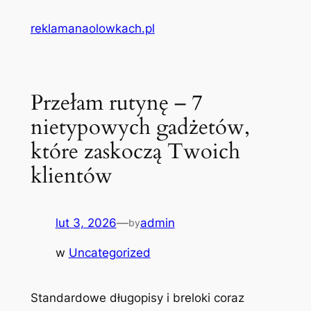
Przejdź
reklamanaolowkach.pl
do
treści
Przełam rutynę – 7
nietypowych gadżetów,
które zaskoczą Twoich
klientów
lut 3, 2026
—
admin
by
w
Uncategorized
Standardowe długopisy i breloki coraz