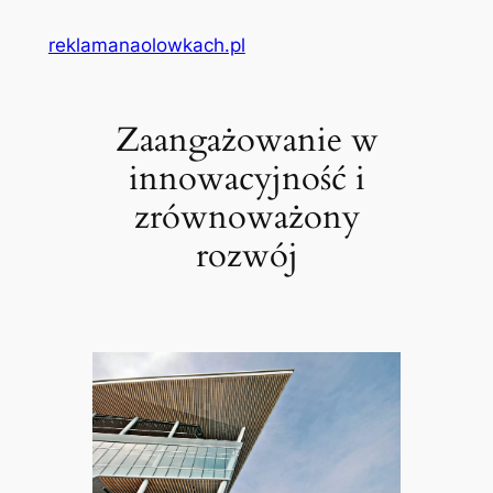
Przejdź
reklamanaolowkach.pl
do
treści
Zaangażowanie w
innowacyjność i
zrównoważony
rozwój