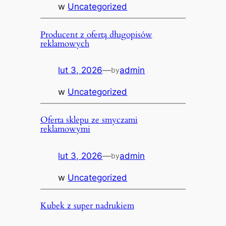
w
Uncategorized
Producent z ofertą długopisów
reklamowych
lut 3, 2026
—
admin
by
w
Uncategorized
Oferta sklepu ze smyczami
reklamowymi
lut 3, 2026
—
admin
by
w
Uncategorized
Kubek z super nadrukiem